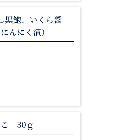
し黒鮑、いくら醤
者にんにく漬）
こ 30ｇ