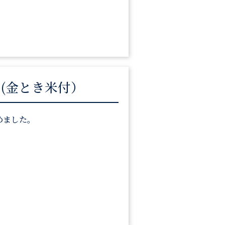
(金とき米付）
めました。