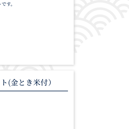
トです。
ト(金とき米付）
。