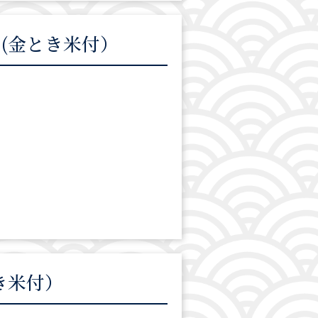
(金とき米付）
。
き米付）